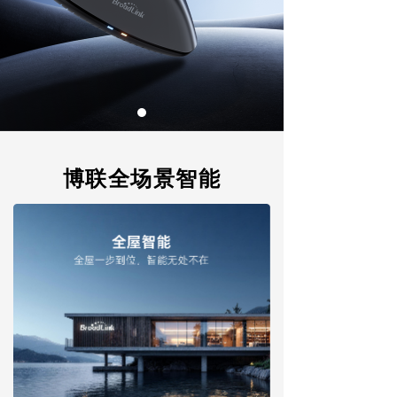
AI能力集
FastCon技术
ꀂ
关于博联
品牌故事
ꀂ
博联全场景智能
联系我们
ꀂ