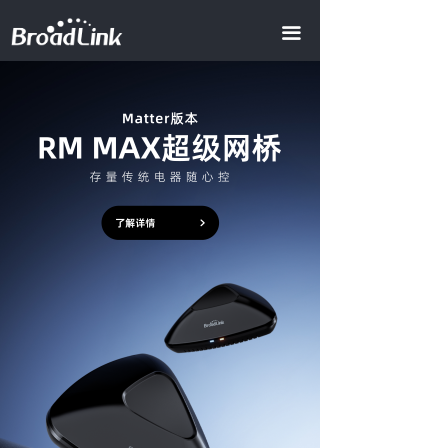
首页
끀
全屋智能
ꀂ
智慧地产
ꀂ
智慧酒店
ꀂ
AI商业照明
智慧办公
智慧会所
产品中心
ꀂ
智能模组
ꀂ
视频中心