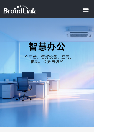
首页
끀
全屋智能
ꀂ
智慧地产
ꀂ
智慧酒店
ꀂ
AI商业照明
智慧办公
智慧会所
产品中心
ꀂ
智能模组
ꀂ
视频中心