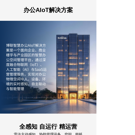
AI能力集
办公AIoT解决方案
FastCon技术
ꀂ
关于博联
品牌故事
ꀂ
联系我们
ꀂ
全感知 自运行 精运营
雷达主动感知，协助管理设备、空间、能耗