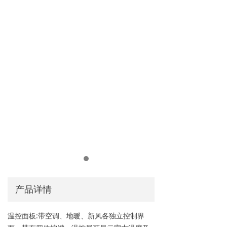
AI能力集
FastCon技术
ꀂ
关于博联
品牌故事
ꀂ
联系我们
ꀂ
产品详情
温控面板:带空调、地暖、新风各独立控制界