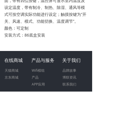
面，带有四位按键，温控屏可显示室内温度及
设定温度，带有制冷、制热、除湿、通风等模
式可按空调实际功能进行设定；触摸按键为“开
关、风速、模式、功能切换、温度调节”。
颜色：可定制
安装方式：86底盒安装
在线商城
产品与服务
关于我们
天猫商城
W
ifi模组
品牌故事
京东商城
产品
博联资讯
APP应用
联系我们
加入我们
联系我们
人才
招聘
400-0900-955
（工作日09:00-18:00）
招商
加盟
智慧地产合作：15372018042
文明倡导
智能模组合作：13575741481