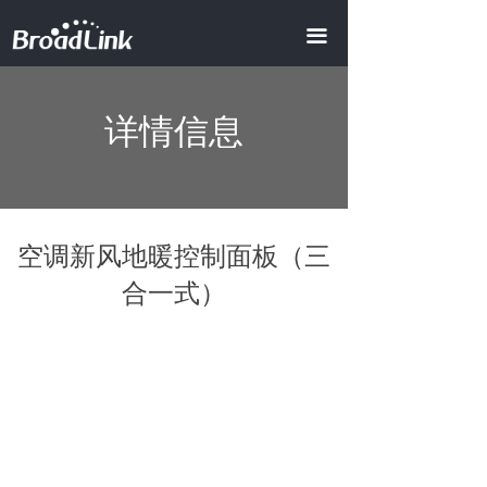
首页
끀
全屋智能
ꀂ
详情信息
智慧地产
ꀂ
智慧酒店
ꀂ
AI商业照明
空调新风地暖控制面板（三
智慧办公
合一式）
智慧会所
产品中心
ꀂ
智能模组
ꀂ
视频中心