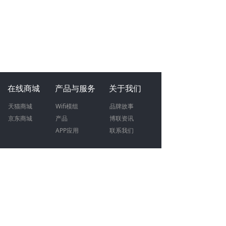
在线商城
产品与服务
关于我们
天猫商城
W
ifi模组
品牌故事
京东商城
产品
博联资讯
APP应用
联系我们
加入我们
联系我们
人才
招聘
400-0900-955
（工作日09:00-18:00）
招商
加盟
智慧地产合作：15372018042
文明倡导
智能模组合作：13575741481
全屋智能合作：15372018042