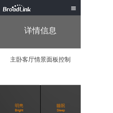
首页
끀
全屋智能
ꀂ
详情信息
智慧地产
ꀂ
智慧酒店
ꀂ
AI商业照明
主卧客厅情景面板控制
智慧办公
智慧会所
产品中心
ꀂ
智能模组
ꀂ
视频中心