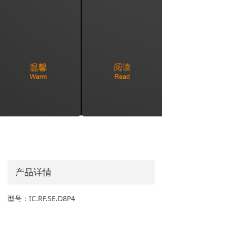
AI能力集
FastCon技术
ꀂ
关于博联
品牌故事
ꀂ
联系我们
ꀂ
产品详情
型号：IC.RF.SE.D8P4