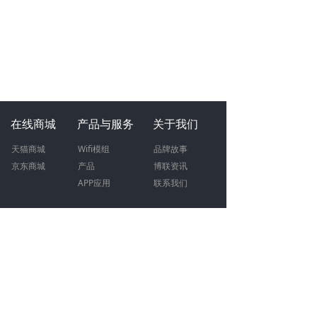
在线商城
产品与服务
关于我们
天猫商城
W
ifi模组
品牌故事
京东商城
产品
博联资讯
APP应用
联系我们
加入我们
联系我们
人才
招聘
400-0900-955
（工作日09:00-18:00）
招商
加盟
智慧地产合作：15372018042
文明倡导
智能模组合作：13575741481
全屋智能合作：15372018042