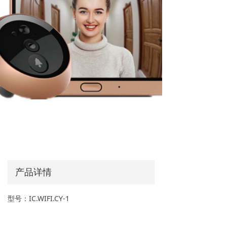
AI能力集
FastCon技术
ꀂ
关于博联
品牌故事
ꀂ
联系我们
ꀂ
产品详情
型号：IC.WIFI.CY-1