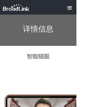
首页
끀
全屋智能
ꀂ
详情信息
智慧地产
ꀂ
智慧酒店
ꀂ
AI商业照明
智能猫眼
智慧办公
智慧会所
产品中心
ꀂ
智能模组
ꀂ
视频中心