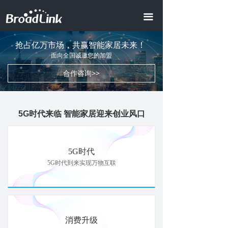
首页
끀
全屋智能
ꀂ
抢占亿万市场，共赢智能家居未来！
面向全国诚邀您的加盟
智慧地产
ꀂ
合作咨询>>
智慧酒店
ꀂ
AI商业照明
5G时代来临 智能家居迎来创业风口
智慧办公
智慧会所
5G时代
5G时代到来实现万物互联
产品中心
ꀂ
智能模组
ꀂ
视频中心
消费升级